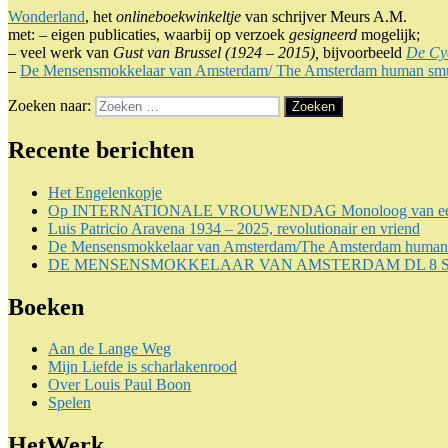
Wonderland
, het
onlineboekwinkeltje
van schrijver Meurs A.M.
met: – eigen publicaties, waarbij op verzoek
gesigneerd
mogelijk;
– veel werk van
Gust van Brussel (1924 – 2015),
bijvoorbeeld
De C
–
De Mensensmokkelaar van Amsterdam/ The Amsterdam human smu
Zoeken naar:
Zoeken
Recente berichten
Het Engelenkopje
Op INTERNATIONALE VROUWENDAG Monoloog van een zwerfste
Luis Patricio Aravena 1934 – 2025, revolutionair en vriend
De Mensensmokkelaar van Amsterdam/The Amsterdam human smugg
DE MENSENSMOKKELAAR VAN AMSTERDAM DL 8 SLOT M
Boeken
Aan de Lange Weg
Mijn Liefde is scharlakenrood
Over Louis Paul Boon
Spelen
HetWerk