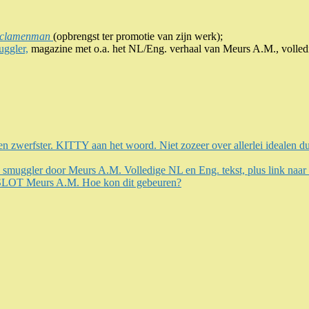
yclamenman
(opbrengst ter promotie van zijn werk);
ggler,
magazine met o.a. het NL/Eng. verhaal van Meurs A.M., volled
r. KITTY aan het woord. Niet zozeer over allerlei idealen dus
ler door Meurs A.M. Volledige NL en Eng. tekst, plus link naar sta
eurs A.M. Hoe kon dit gebeuren?